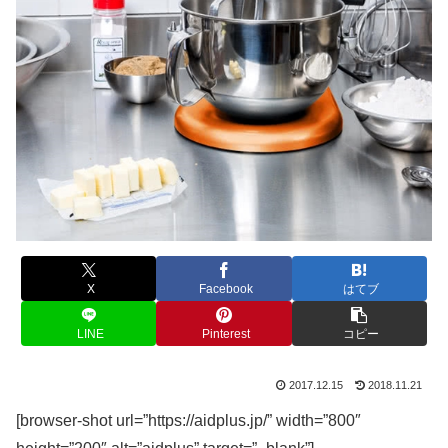
X
Facebook
はてブ
LINE
Pinterest
コピー
2017.12.15
2018.11.21
[browser-shot url=”https://aidplus.jp/” width=”800″