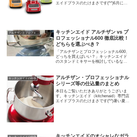
エイドプラスのたけまさです(^^)6月にな
り、梅雨にも入りましたが、皆さんいか
がお過ごしでしょうか♪この梅雨の時期は
本当にジメジメして、イヤになっちゃい
ます...
キッチンエイド アルチザン vs プ
アルチザンとプロフェッショナルの比較
ロフェッショナル600 徹底比較！
どちらを選ぶべき？
「アルチザンとプロフェッショナル600、
どっちを買えばいい？」キッチンエイド
のスタンドミキサーを検討しているな
ら、この2モデルの違いで迷う方がほとん
どです。価格差は約3〜4万円。でも「何
が違うのか」が分かれば、自分に合った
アルチザン・プロフェッショナル
キッチンエイドの特徴
選択ができます。こ...
シリーズ等の仕込量のまとめ
本日もご覧いただきありがとうございま
す。キッチンエイド（kitchenaid）専門店
エイドプラスのたけまさです(^^)暑い夏も
終わって段々と涼しくなってきましたね
✨まだ夏の余韻が残っているような気も
しますが、10月に入りついに秋！といっ
た感...
キッチンエイドのオシャレなガラ
キッチンエイドの特徴