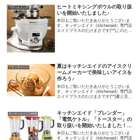
ヒートミキシングボウルの取り扱
アタッチメント
いを開始いたしました♪
本日もご覧いただきありがとうございま
す。キッチンエイド（kitchenaid）専門店
エイドプラスのたけまさです(^^)このた
び、ついに当店で「ヒートミキシングボ
ウル」の取り扱いを始めました！以前も
ご紹介しましたが、キッチンエイドのス
タンドミ...
夏はキッチンエイドのアイスクリ
アタッチメント
ームメーカーで美味しいアイスを
作ろう♪
本日もご覧いただきありがとうございま
す。キッチンエイド（kitchenaid）専門店
エイドプラスのたけまさです(^^)夏と言え
ばアイスですよね♪そしてキッチンエイド
には、アイスクリームメーカーがあるの
をお忘れではありませんか！？これまで
キッチンエイド「ブレンダー」
キッチンエイドの特徴
の記...
「電気ケトル」「トースター」の
取り扱いを開始いたしました！
（セット割情報も💕）
本日もご覧いただきありがとうございま
す。キッチンエイド（kitchenaid）専門店