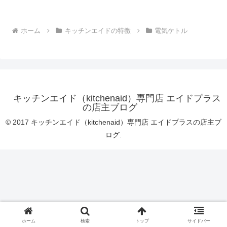
ホーム
キッチンエイドの特徴
電気ケトル
キッチンエイド（kitchenaid）専門店 エイドプラス
の店主ブログ
© 2017 キッチンエイド（kitchenaid）専門店 エイドプラスの店主ブ
ログ.
ホーム
検索
トップ
サイドバー